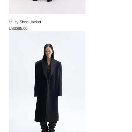
Utility Short Jacket
가격
US$295.00