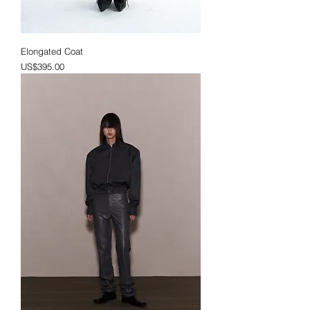
Elongated Coat
가격
US$395.00