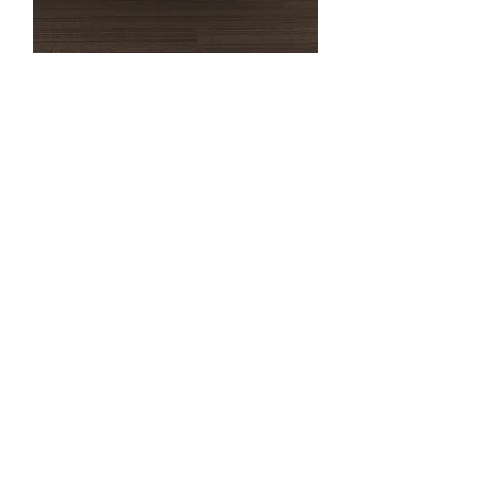
Grey Spread Collar Jacket
가격
US$367.00